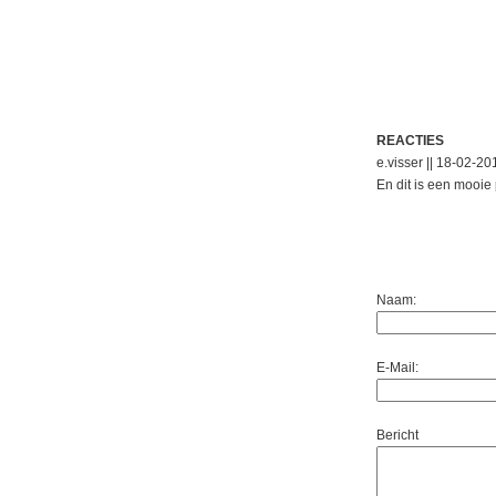
REACTIES
e.visser || 18-02-2
En dit is een mooie 
Naam:
E-Mail:
Bericht