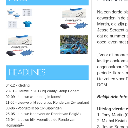
Na een derde pla
geworden in de af
Martin, die zijn
Jesse Sergent a
dat de nummer t
goed leven met p
,,Voor dit momen
lastige aankomst
ongenaakbare Ton
periode. Ik reis
i te zetten voor 
DCM.
04-12 -
Kleding
23-11 -
Lieuwe in 2017 bij Wanty Group Gobert
Bekijk drie foto
02-09 -
Lieuwe weer terug in koers!
11-06 -
Lieuwe blikt vooruit op Ronde van Zwitserland
08-06 -
Vooruitblik op GP Gippingen
Uitslag vierde 
25-05 -
Lieuwe klaar voor de Ronde van BelgiÃ«
1. Tony Martin
26-04 -
Lieuwe blikt vooruit op de Ronde van
2. Michal Kwia
RomandiÃ«
3. Jesse Sergen