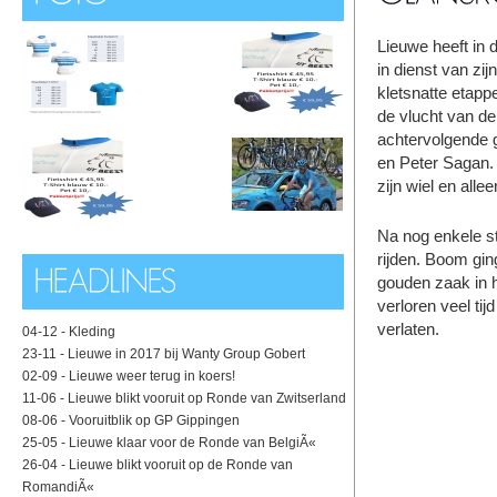
Lieuwe heeft in 
in dienst van zi
kletsnatte etapp
de vlucht van d
achtervolgende 
en Peter Sagan. 
zijn wiel en alle
Na nog enkele st
rijden. Boom gin
gouden zaak in 
verloren veel ti
verlaten.
04-12 -
Kleding
23-11 -
Lieuwe in 2017 bij Wanty Group Gobert
02-09 -
Lieuwe weer terug in koers!
11-06 -
Lieuwe blikt vooruit op Ronde van Zwitserland
08-06 -
Vooruitblik op GP Gippingen
25-05 -
Lieuwe klaar voor de Ronde van BelgiÃ«
26-04 -
Lieuwe blikt vooruit op de Ronde van
RomandiÃ«