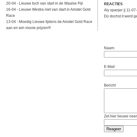
20-04 -
Lieuwe toch van start in de Waalse Pijl
REACTIES
16-04 -
Lieuwe Westra niet van start in Amstel Gold
Aly spanjer || 11-0
Race
Do dochst it werd ge
13-04 -
Moedig Lieuwe tijdens de Amstel Gold Race
aan en win mooie prijzen!!!
Naam:
E-Mail:
Bericht
Zet hier lieuwe neer