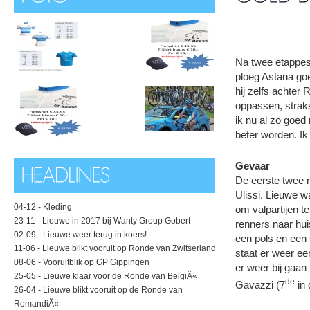
Na twee etappes
ploeg Astana goe
hij zelfs achter
oppassen, straks 
ik nu al zo goed 
beter worden. Ik
Gevaar
De eerste twee 
Ulissi. Lieuwe w
04-12 -
Kleding
om valpartijen te 
23-11 -
Lieuwe in 2017 bij Wanty Group Gobert
renners naar hu
02-09 -
Lieuwe weer terug in koers!
een pols en een 
11-06 -
Lieuwe blikt vooruit op Ronde van Zwitserland
staat er weer ee
08-06 -
Vooruitblik op GP Gippingen
er weer bij gaan
25-05 -
Lieuwe klaar voor de Ronde van BelgiÃ«
de
Gavazzi (7
in 
26-04 -
Lieuwe blikt vooruit op de Ronde van
RomandiÃ«