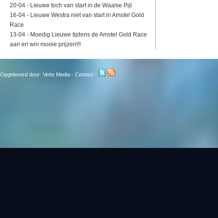
20-04 -
Lieuwe toch van start in de Waalse Pijl
16-04 -
Lieuwe Westra niet van start in Amstel Gold
Race
13-04 -
Moedig Lieuwe tijdens de Amstel Gold Race
aan en win mooie prijzen!!!
Opgeleverd door:
Vette Media
-
Contact
-