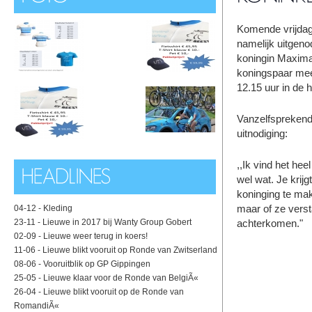
Komende vrijdag 
namelijk uitgen
koningin Maxima
koningspaar mee
12.15 uur in de 
Vanzelfsprekend 
uitnodiging:
,,Ik vind het hee
wel wat. Je krij
koninging te mak
maar of ze verst
04-12 -
Kleding
23-11 -
Lieuwe in 2017 bij Wanty Group Gobert
achterkomen."
02-09 -
Lieuwe weer terug in koers!
11-06 -
Lieuwe blikt vooruit op Ronde van Zwitserland
08-06 -
Vooruitblik op GP Gippingen
25-05 -
Lieuwe klaar voor de Ronde van BelgiÃ«
26-04 -
Lieuwe blikt vooruit op de Ronde van
RomandiÃ«