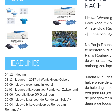
Lieuwe Westra g
Gold Race. “Ik b
Amstel Gold Race
zijn neus voorbij
Na Parijs Roubai
te herstellen. “
Parijs Roubaix v
de wielerbaan wa
omhoog zou lope
04-12 -
Kleding
“Nadat ik in Frie
23-11 -
Lieuwe in 2017 bij Wanty Group Gobert
halverwege de we
02-09 -
Lieuwe weer terug in koers!
de hele dag in be
11-06 -
Lieuwe blikt vooruit op Ronde van Zwitserland
een paar uurtjes 
08-06 -
Vooruitblik op GP Gippingen
de ploegdokter h
25-05 -
Lieuwe klaar voor de Ronde van BelgiÃ«
daarna de focus
26-04 -
Lieuwe blikt vooruit op de Ronde van
RomandiÃ«