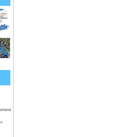
serland
Ã«