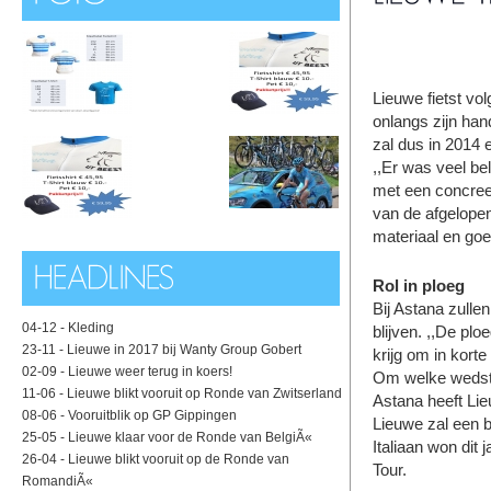
Lieuwe fietst vo
onlangs zijn han
zal dus in 2014 
,,Er was veel be
met een concreet
van de afgelopen
materiaal en goe
Rol in ploeg
Bij Astana zullen
04-12 -
Kleding
blijven. ,,De plo
23-11 -
Lieuwe in 2017 bij Wanty Group Gobert
krijg om in kort
02-09 -
Lieuwe weer terug in koers!
Om welke wedstri
11-06 -
Lieuwe blikt vooruit op Ronde van Zwitserland
Astana heeft Li
08-06 -
Vooruitblik op GP Gippingen
Lieuwe zal een b
25-05 -
Lieuwe klaar voor de Ronde van BelgiÃ«
Italiaan won dit 
26-04 -
Lieuwe blikt vooruit op de Ronde van
Tour.
RomandiÃ«