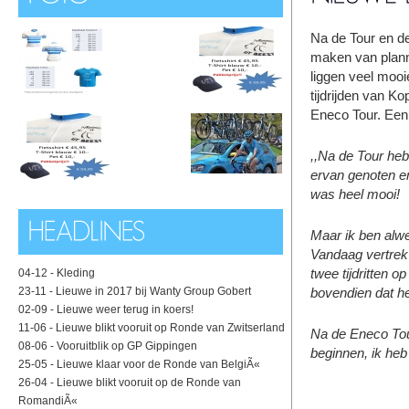
Na de Tour en de
maken van planne
liggen veel moo
tijdrijden van K
Eneco Tour.
Een 
,,Na de Tour heb
ervan genoten en
was heel mooi!
Maar ik ben alwe
Vandaag vertrek 
twee tijdritten o
04-12 -
Kleding
23-11 -
Lieuwe in 2017 bij Wanty Group Gobert
bovendien dat he
02-09 -
Lieuwe weer terug in koers!
11-06 -
Lieuwe blikt vooruit op Ronde van Zwitserland
Na de Eneco Tour
08-06 -
Vooruitblik op GP Gippingen
beginnen, ik heb 
25-05 -
Lieuwe klaar voor de Ronde van BelgiÃ«
26-04 -
Lieuwe blikt vooruit op de Ronde van
RomandiÃ«