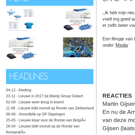
,,Ik heb mijn nie
voelt erg goed a
er zelfs beter vo
Een filmpje van 
onder '
Media
'
04-12 -
Kleding
REACTIES
23-11 -
Lieuwe in 2017 bij Wanty Group Gobert
02-09 -
Lieuwe weer terug in koers!
Martin Gijse
11-06 -
Lieuwe blikt vooruit op Ronde van Zwitserland
En nu de Ams
08-06 -
Vooruitblik op GP Gippingen
van deze moo
25-05 -
Lieuwe klaar voor de Ronde van BelgiÃ«
26-04 -
Lieuwe blikt vooruit op de Ronde van
Gijsen (laat
RomandiÃ«