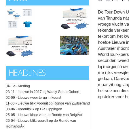
De Tour Down Un
van Tanunda naar
vroege vlucht van
rekende verkeer
tekort om het kw
hoefde Lieuwe in
Australiër mocht
WorldTour-koers 
seconden tweede 
hij morgen in de 
me niks verwijten
gedaan. Daarvoor
maar zit nog lang
04-12 -
Kleding
het seizoen dire
23-11 -
Lieuwe in 2017 bij Wanty Group Gobert
opsteker voor he
02-09 -
Lieuwe weer terug in koers!
11-06 -
Lieuwe blikt vooruit op Ronde van Zwitserland
08-06 -
Vooruitblik op GP Gippingen
25-05 -
Lieuwe klaar voor de Ronde van BelgiÃ«
26-04 -
Lieuwe blikt vooruit op de Ronde van
RomandiÃ«