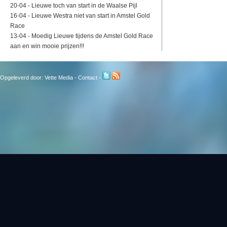
20-04 -
Lieuwe toch van start in de Waalse Pijl
16-04 -
Lieuwe Westra niet van start in Amstel Gold
Race
13-04 -
Moedig Lieuwe tijdens de Amstel Gold Race
aan en win mooie prijzen!!!
Opgeleverd door:
Vette Media
-
Contact
-