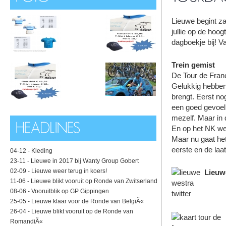
Lieuwe begint za
jullie op de hoo
dagboekje bij! V
Trein gemist
De Tour de Fran
Gelukkig hebben 
brengt. Eerst no
een goed gevoel
mezelf. Maar in d
En op het NK weg
Maar nu gaat het
eerste en de laat
04-12 -
Kleding
23-11 -
Lieuwe in 2017 bij Wanty Group Gobert
02-09 -
Lieuwe weer terug in koers!
Lieuw
11-06 -
Lieuwe blikt vooruit op Ronde van Zwitserland
08-06 -
Vooruitblik op GP Gippingen
25-05 -
Lieuwe klaar voor de Ronde van BelgiÃ«
26-04 -
Lieuwe blikt vooruit op de Ronde van
RomandiÃ«