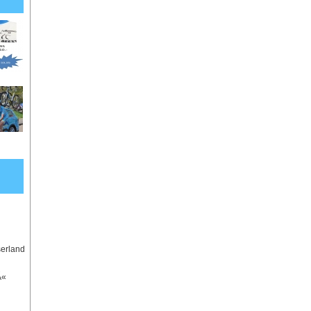
serland
Ã«