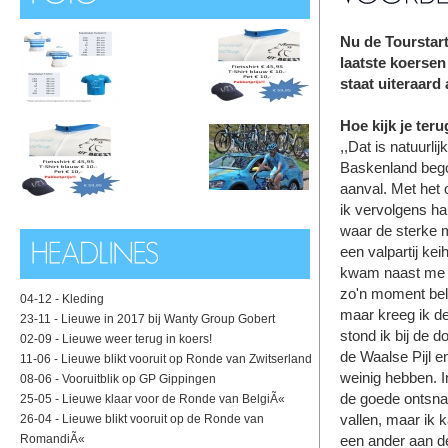
Nu de Tourstart
laatste koerse
staat uiteraard 
Hoe kijk je ter
,,Dat is natuurli
Baskenland begon
aanval. Met het 
ik vervolgens ha
waar de sterke m
een valpartij ke
kwam naast me r
zo'n moment bela
04-12 -
Kleding
maar kreeg ik de
23-11 -
Lieuwe in 2017 bij Wanty Group Gobert
stond ik bij de d
02-09 -
Lieuwe weer terug in koers!
de Waalse Pijl en
11-06 -
Lieuwe blikt vooruit op Ronde van Zwitserland
weinig hebben. I
08-06 -
Vooruitblik op GP Gippingen
de goede ontsna
25-05 -
Lieuwe klaar voor de Ronde van BelgiÃ«
vallen, maar ik 
26-04 -
Lieuwe blikt vooruit op de Ronde van
RomandiÃ«
een ander aan de