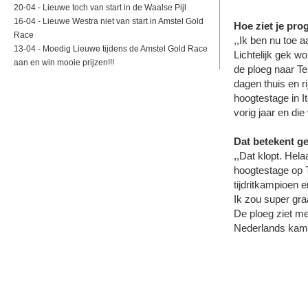
20-04 -
Lieuwe toch van start in de Waalse Pijl
16-04 -
Lieuwe Westra niet van start in Amstel Gold
Hoe ziet je pr
Race
,,Ik ben nu toe a
13-04 -
Moedig Lieuwe tijdens de Amstel Gold Race
Lichtelijk gek w
aan en win mooie prijzen!!!
de ploeg naar Te
dagen thuis en r
hoogtestage in I
vorig jaar en die
Dat betekent ge
,,Dat klopt. Hela
hoogtestage op T
tijdritkampioen 
Ik zou super gra
De ploeg ziet me 
Nederlands kampi