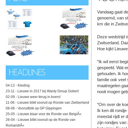
Vandaag gaat de
genoemd, van sta
km die in Zwitse
Deze wedstrijd i
Zwitserland. Daa
Hoe kijkt Lieuw
“Ik wil eerst be
gespeeld. Wat er
gehouden. Ik hoo
familie ook veel 
maatregelen gaat
04-12 -
Kleding
23-11 -
Lieuwe in 2017 bij Wanty Group Gobert
nooit mogen geb
02-09 -
Lieuwe weer terug in koers!
11-06 -
Lieuwe blikt vooruit op Ronde van Zwitserland
“Om over de koe
08-06 -
Vooruitblik op GP Gippingen
Ik ken dit rondj
25-05 -
Lieuwe klaar voor de Ronde van BelgiÃ«
meestal rijdt er
26-04 -
Lieuwe blikt vooruit op de Ronde van
zijn rondjes van 
RomandiÃ«