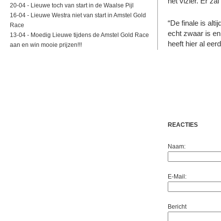
het vizier. Er zal
20-04 -
Lieuwe toch van start in de Waalse Pijl
16-04 -
Lieuwe Westra niet van start in Amstel Gold
“De finale is al
Race
echt zwaar is en
13-04 -
Moedig Lieuwe tijdens de Amstel Gold Race
heeft hier al eer
aan en win mooie prijzen!!!
REACTIES
Naam:
E-Mail:
Bericht