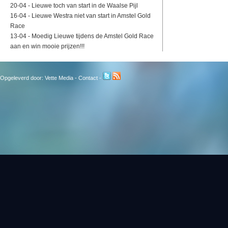
20-04 -
Lieuwe toch van start in de Waalse Pijl
16-04 -
Lieuwe Westra niet van start in Amstel Gold
Race
13-04 -
Moedig Lieuwe tijdens de Amstel Gold Race
aan en win mooie prijzen!!!
Opgeleverd door:
Vette Media
-
Contact
-