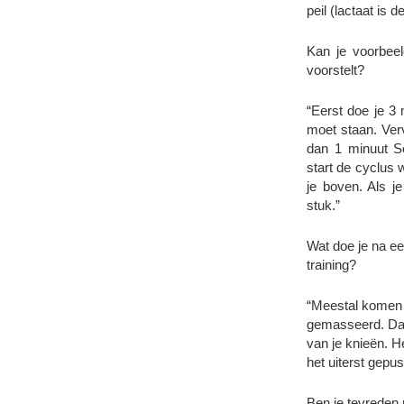
peil (lactaat is 
Kan je voorbee
voorstelt?
“Eerst doe je 3
moet staan. Ver
dan 1 minuut S
start de cyclus 
je boven. Als j
stuk.”
Wat doe je na e
training?
“Meestal komen 
gemasseerd. Dat i
van je knieën. H
het uiterst gepus
Ben je tevreden 