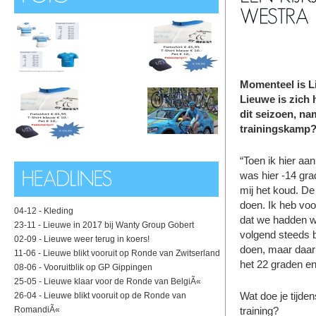
Momenteel is L
Lieuwe is zich 
dit seizoen, nam
trainingskamp
“Toen ik hier aa
was hier -14 grad
mij het koud. D
doen. Ik heb voor
04-12 -
Kleding
dat we hadden w
23-11 -
Lieuwe in 2017 bij Wanty Group Gobert
volgend steeds b
02-09 -
Lieuwe weer terug in koers!
doen, maar daar
11-06 -
Lieuwe blikt vooruit op Ronde van Zwitserland
het 22 graden en
08-06 -
Vooruitblik op GP Gippingen
25-05 -
Lieuwe klaar voor de Ronde van BelgiÃ«
Wat doe je tijde
26-04 -
Lieuwe blikt vooruit op de Ronde van
RomandiÃ«
training?