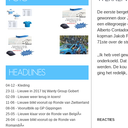
De eerste berget
gewonnen door J
een elitegroepje
Alberto Contador
kopman Jakob Fug
71ste over de st
,,Ik heb veel ge
onderkoeld. Dat
werden. De kou d
ging het redelijk
04-12 -
Kleding
23-11 -
Lieuwe in 2017 bij Wanty Group Gobert
02-09 -
Lieuwe weer terug in koers!
11-06 -
Lieuwe blikt vooruit op Ronde van Zwitserland
08-06 -
Vooruitblik op GP Gippingen
25-05 -
Lieuwe klaar voor de Ronde van BelgiÃ«
26-04 -
Lieuwe blikt vooruit op de Ronde van
REACTIES
RomandiÃ«